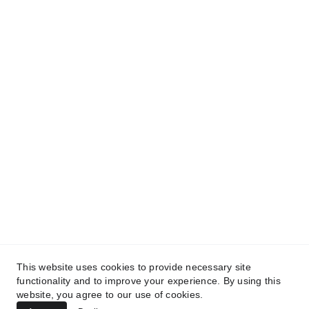
Contact
elliott.bruno33@gmail.com
Légal
This website uses cookies to provide necessary site
Politique de confidentialité
functionality and to improve your experience. By using this
website, you agree to our use of cookies.
Conditions générales